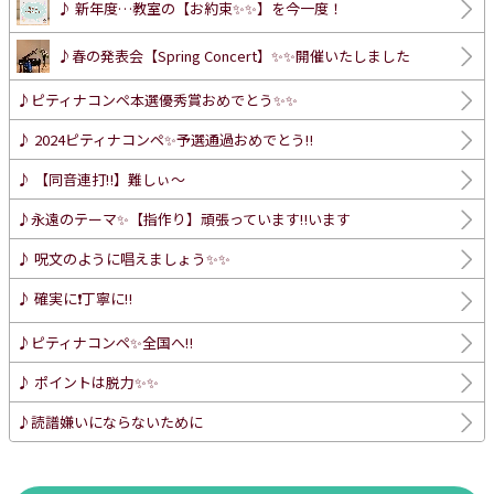
♪ 新年度…教室の【お約束✨✨】を今一度！
♪春の発表会【Spring Concert】✨✨開催いたしました
♪ピティナコンペ本選優秀賞おめでとう✨✨
♪ 2024ピティナコンペ✨予選通過おめでとう‼️
♪ 【同音連打‼️】難しぃ〜
♪永遠のテーマ✨【指作り】頑張っています‼️います
♪ 呪文のように唱えましょう✨✨
♪ 確実に❗️丁寧に‼️
♪ピティナコンペ✨全国へ‼️
♪ ポイントは脱力✨✨
♪読譜嫌いにならないために