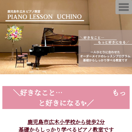
T
o
g
g
l
e
n
a
v
i
g
a
t
i
o
n
＼好きなこと… もっ
と好きになる✨／
鹿児島市広木小学校から徒歩2分
基礎からしっかり学べるピアノ教室です