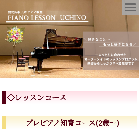
T
o
g
g
l
e
n
a
v
i
g
a
t
i
o
n
◇レッスンコース
プレピアノ知育コース(2歳〜)