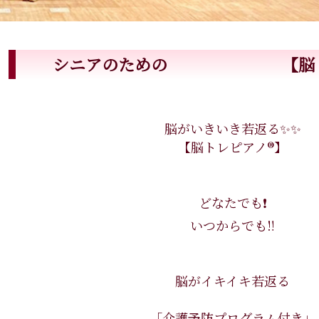
シニアのための 【脳トレピ
脳がいきいき若返る✨✨
【脳トレピアノ®】
どなたでも❗️
いつからでも‼️
脳がイキイキ若返る
「介護予防プログラム付き」