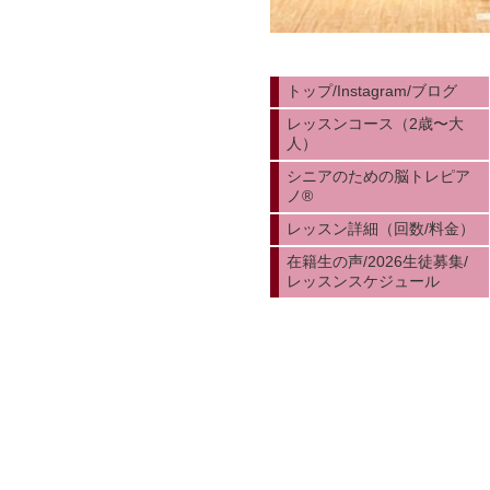
トップ/Instagram/ブログ
レッスンコース（2歳〜大
人）
シニアのための脳トレピア
ノ®︎
レッスン詳細（回数/料金）
在籍生の声/2026生徒募集/
レッスンスケジュール